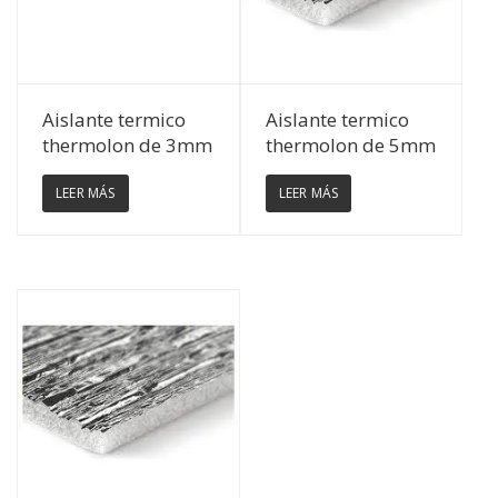
Ver Detalles
Ver Detalles
Aislante termico
Aislante termico
thermolon de 3mm
thermolon de 5mm
LEER MÁS
LEER MÁS