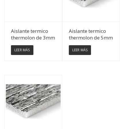
Ver Detalles
Ver Detalles
Aislante termico
Aislante termico
thermolon de 3mm
thermolon de 5mm
LEER MÁS
LEER MÁS