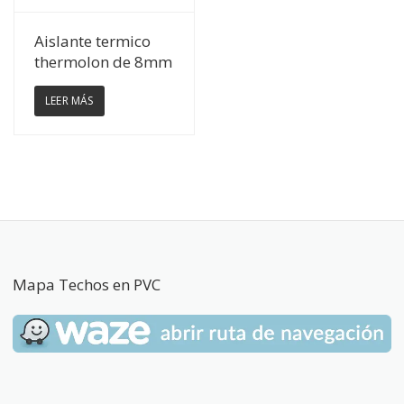
Ver Detalles
Aislante termico
thermolon de 8mm
LEER MÁS
Mapa Techos en PVC