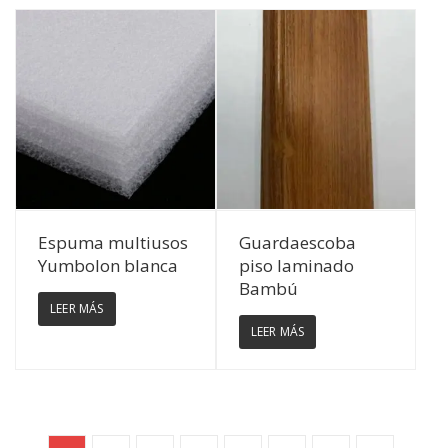
Ver Detalles
Ver Detalles
Espuma multiusos
Guardaescoba
Yumbolon blanca
piso laminado
Bambú
LEER MÁS
LEER MÁS