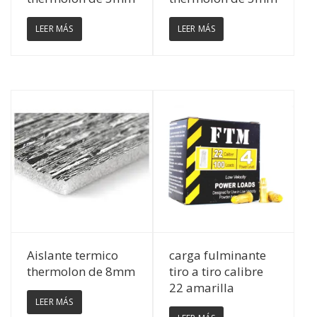
LEER MÁS
LEER MÁS
Ver Detalles
Ver Detalles
Aislante termico
carga fulminante
thermolon de 8mm
tiro a tiro calibre
22 amarilla
LEER MÁS