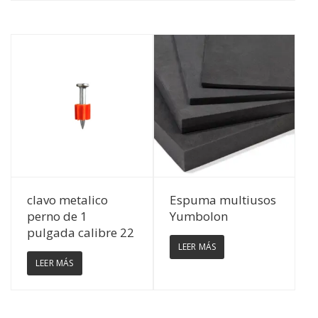
Ver Detalles
Ver Detalles
clavo metalico
Espuma multiusos
perno de 1
Yumbolon
pulgada calibre 22
LEER MÁS
LEER MÁS