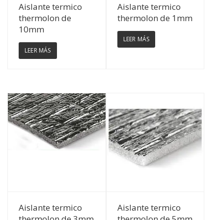
Ver Detalles
Ver Detalles
Aislante termico
Aislante termico
thermolon de
thermolon de 1mm
10mm
LEER MÁS
LEER MÁS
Ver Detalles
Ver Detalles
Aislante termico
Aislante termico
thermolon de 3mm
thermolon de 5mm