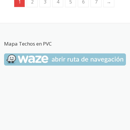
1
2
3
4
5
6
7
→
Mapa Techos en PVC