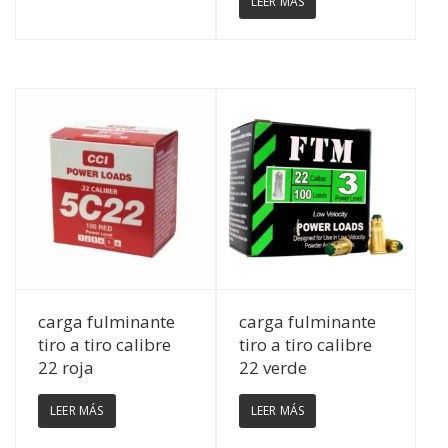
LEER MÁS
Ver Detalles
Ver Detalles
carga fulminante
carga fulminante
tiro a tiro calibre
tiro a tiro calibre
22 roja
22 verde
LEER MÁS
LEER MÁS