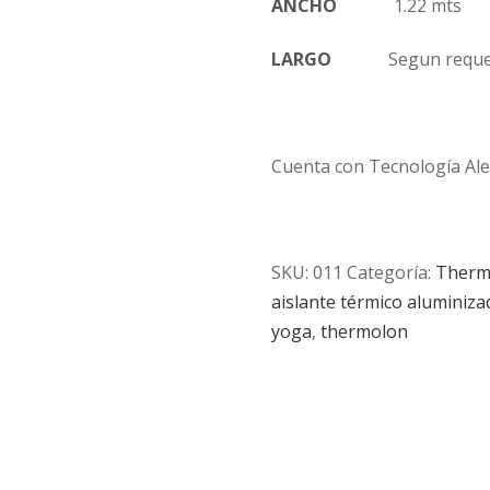
ANCHO
1.22 mts
LARGO
Segun requer
Cuenta con Tecnología A
SKU:
011
Categoría:
Thermo
aislante térmico aluminiza
yoga
,
thermolon