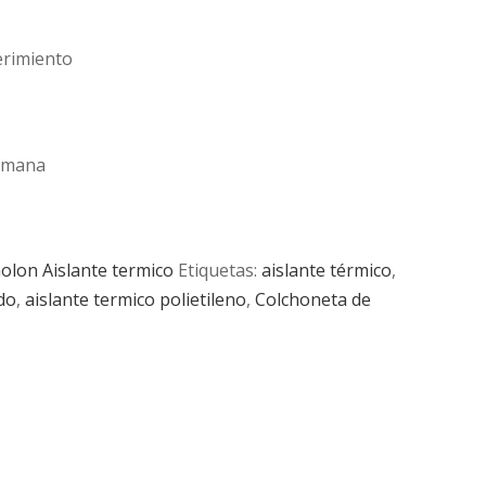
imiento
lemana
lon Aislante termico
Etiquetas:
aislante térmico
,
do
,
aislante termico polietileno
,
Colchoneta de