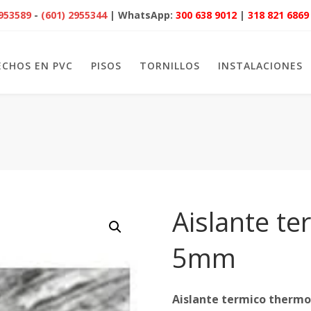
2953589
-
(601) 2955344
| WhatsApp:
300 638 9012
|
318 821 6869
ECHOS EN PVC
PISOS
TORNILLOS
INSTALACIONES
Aislante t
5mm
Aislante termico therm