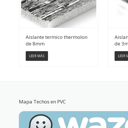
Ver Detalles
Aislante termico thermolon
Aisla
de 8mm
de 3
LEER MÁS
LEER 
Mapa Techos en PVC