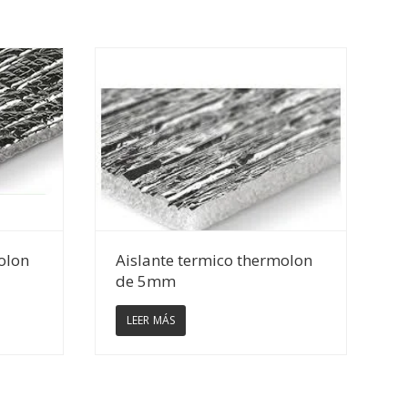
Ver Detalles
olon
Aislante termico thermolon
de 5mm
LEER MÁS