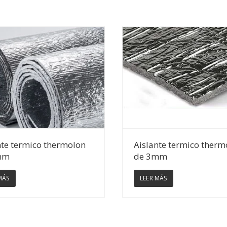
Ver Detalles
Ver Detalles
nte termico thermolon
Aislante termico therm
mm
de 3mm
MÁS
LEER MÁS