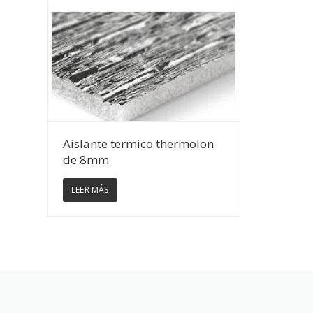
Ver Detalles
Aislante termico thermolon
de 8mm
LEER MÁS