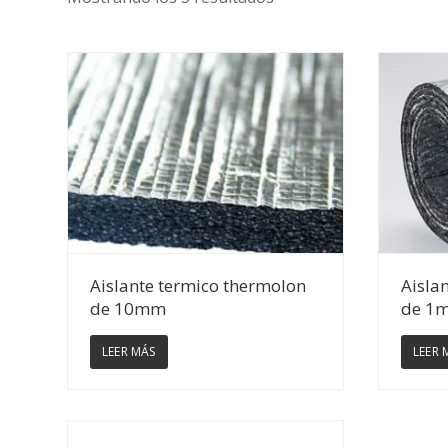
Ver Detalles
Aislante termico thermolon
Aisla
de 10mm
de 1
LEER MÁS
LEER 