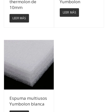
thermolon de
Yumbolon
10mm
LEER MÁS
LEER MÁS
Ver Detalles
Espuma multiusos
Yumbolon blanca