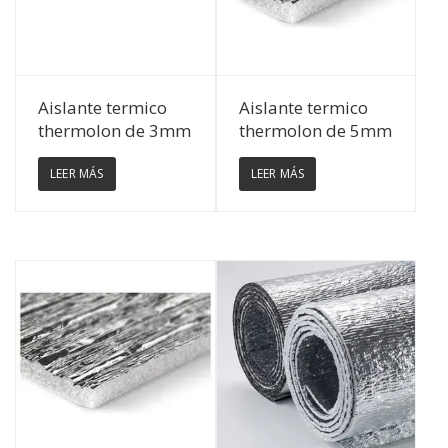
Ver Detalles
Ver Detalles
Aislante termico
Aislante termico
thermolon de 3mm
thermolon de 5mm
LEER MÁS
LEER MÁS