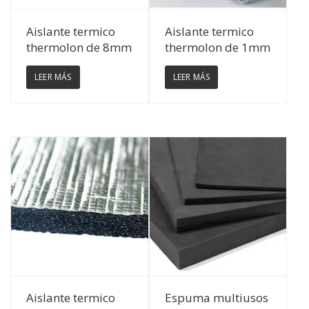
Ver Detalles
Ver Detalles
Aislante termico
Aislante termico
thermolon de 8mm
thermolon de 1mm
LEER MÁS
LEER MÁS
Ver Detalles
Ver Detalles
Aislante termico
Espuma multiusos