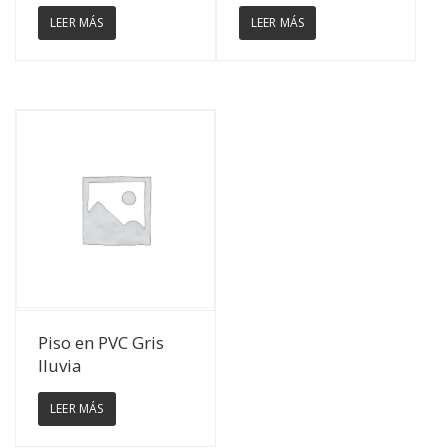
LEER MÁS
LEER MÁS
Ver Detalles
Piso en PVC Gris
lluvia
LEER MÁS