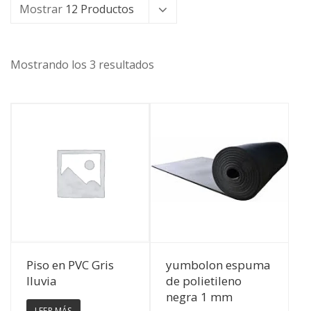
Mostrar
12 Productos
Mostrando los 3 resultados
Ver Detalles
Ver Detalles
Piso en PVC Gris
yumbolon espuma
lluvia
de polietileno
negra 1 mm
LEER MÁS