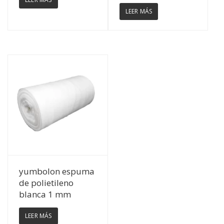
LEER MÁS
Ver Detalles
yumbolon espuma
de polietileno
blanca 1 mm
LEER MÁS