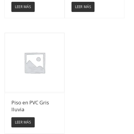
LEER MÁS
LEER MÁS
Ver Detalles
Piso en PVC Gris
lluvia
LEER MÁS