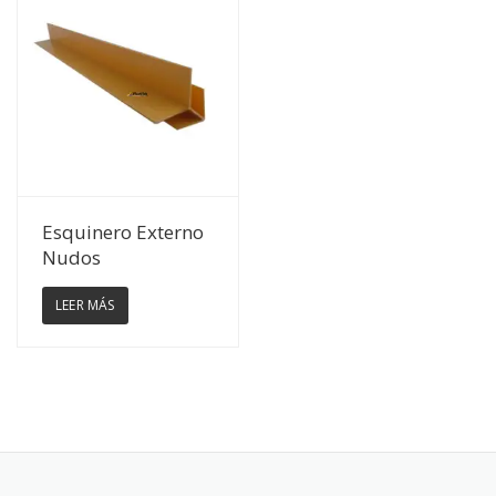
Ver Detalles
Esquinero Externo
Nudos
LEER MÁS