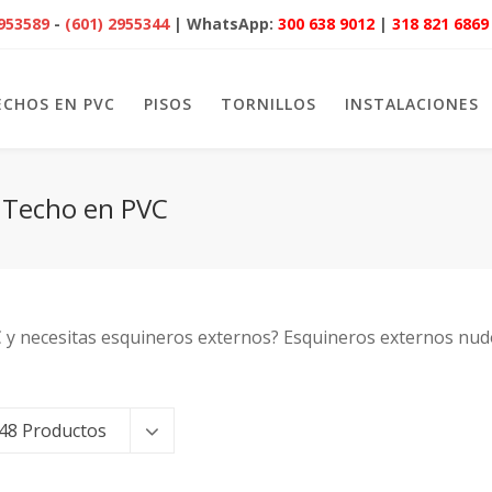
2953589
-
(601) 2955344
| WhatsApp:
300 638 9012
|
318 821 6869
ECHOS EN PVC
PISOS
TORNILLOS
INSTALACIONES
y Techo en PVC
C y necesitas esquineros externos? Esquineros externos nu
48 Productos