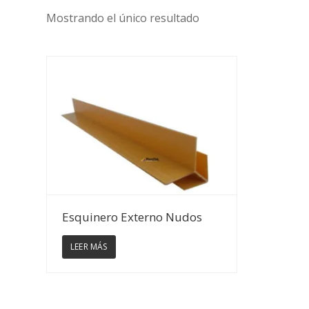
Mostrando el único resultado
Ver Detalles
Esquinero Externo Nudos
LEER MÁS