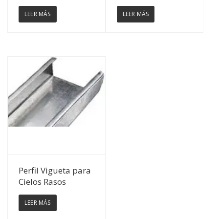
LEER MÁS
LEER MÁS
Ver Detalles
Perfil Vigueta para
Cielos Rasos
LEER MÁS