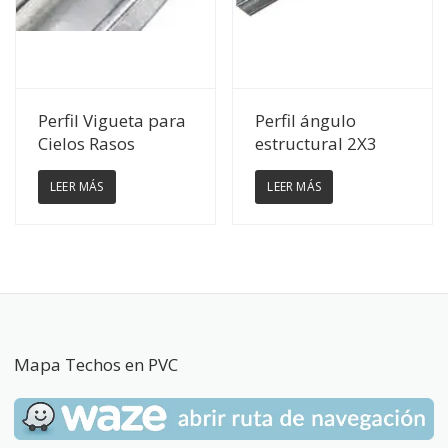
Ver Detalles
Ver Detalles
Perfil Vigueta para
Perfil ángulo
Cielos Rasos
estructural 2X3
LEER MÁS
LEER MÁS
Mapa Techos en PVC