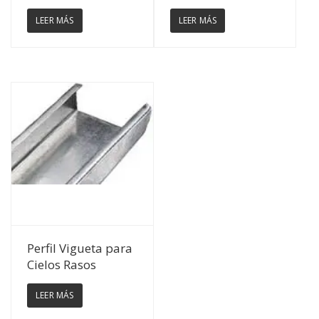
LEER MÁS
LEER MÁS
Ver Detalles
Perfil Vigueta para
Cielos Rasos
LEER MÁS