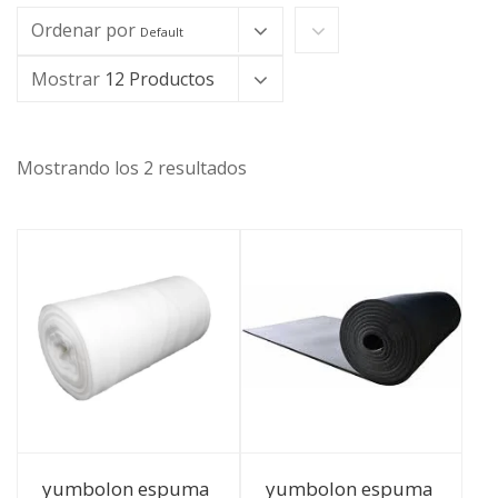
Ordenar por
Default
Mostrar
12 Productos
Mostrando los 2 resultados
Ver Detalles
Ver Detalles
yumbolon espuma
yumbolon espuma