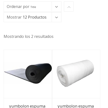
Ordenar por
Title
Mostrar
12 Productos
Mostrando los 2 resultados
Ver Detalles
Ver Detalles
yumbolon espuma
yumbolon espuma