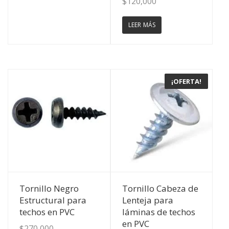
$
120,000
LEER MÁS
¡OFERTA!
Ver Detalles
Ver Detalles
Tornillo Negro
Tornillo Cabeza de
Estructural para
Lenteja para
techos en PVC
láminas de techos
en PVC
$
270,000