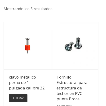
Mostrando los 5 resultados
Ver Detalles
Ver Detalles
clavo metalico
Tornillo
perno de 1
Estructural para
pulgada calibre 22
estructura de
techos en PVC
LEER MÁS
punta Broca