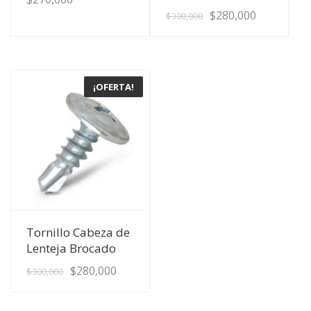
$
280,000
$
300,000
¡OFERTA!
Ver Detalles
Tornillo Cabeza de
Lenteja Brocado
$
280,000
$
300,000