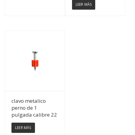
LEER MÁS
Ver Detalles
clavo metalico
perno de 1
pulgada calibre 22
LEER MÁS