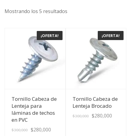
Mostrando los 5 resultados
¡OFERTA!
¡OFERTA!
Ver Detalles
Ver Detalles
Tornillo Cabeza de
Tornillo Cabeza de
Lenteja para
Lenteja Brocado
láminas de techos
$
280,000
$
300,000
en PVC
$
280,000
$
300,000