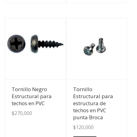
Ver Detalles
Ver Detalles
Tornillo Negro
Tornillo
Estructural para
Estructural para
techos en PVC
estructura de
techos en PVC
$
270,000
punta Broca
$
120,000