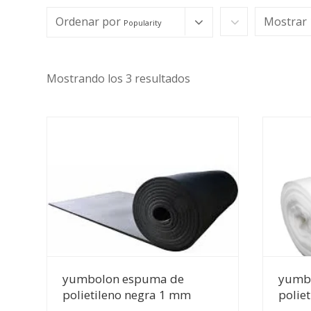
Ordenar por
Mostrar
Popularity
Mostrando los 3 resultados
Ver Detalles
yumbolon espuma de
yumb
polietileno negra 1 mm
polie