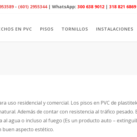
2953589
-
(601) 2955344
| WhatsApp:
300 638 9012
|
318 821 6869
ECHOS EN PVC
PISOS
TORNILLOS
INSTALACIONES
para uso residencial y comercial. Los pisos en PVC de plasti
 natural. Además de contar con resistencia al tráfico pesado.
ia al agua o incluso al fuego (Es un producto auto – extingu
un buen aspecto estético.