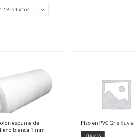
12 Productos
Ver Detalles
Ver Detalles
olon espuma de
Piso en PVC Gris lluvia
tileno blanca 1 mm
LEER MÁS