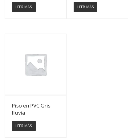
LEER MÁS
LEER MÁS
Ver Detalles
Piso en PVC Gris
lluvia
LEER MÁS