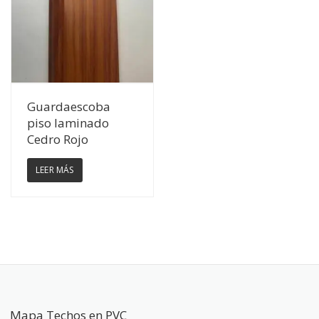
Ver Detalles
Guardaescoba
piso laminado
Cedro Rojo
LEER MÁS
Mapa Techos en PVC