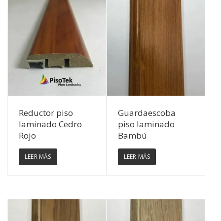
Ver Detalles
Ver Detalles
Reductor piso
Guardaescoba
laminado Cedro
piso laminado
Rojo
Bambú
LEER MÁS
LEER MÁS