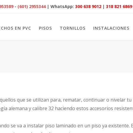
2953589
-
(601) 2955344
| WhatsApp:
300 638 9012
|
318 821 6869
ECHOS EN PVC
PISOS
TORNILLOS
INSTALACIONES
quellos que se utilizan para, rematar, continuar o nivelar t
ía alemana y calibre 32 haciendo estos accesorios resistent
ando se va a instalar piso laminado en un piso ya existente.