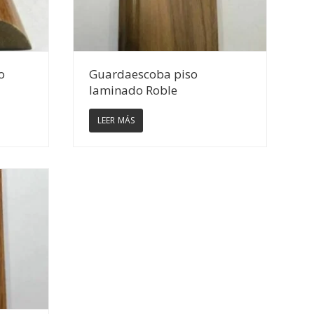
Ver Detalles
o
Guardaescoba piso
laminado Roble
LEER MÁS