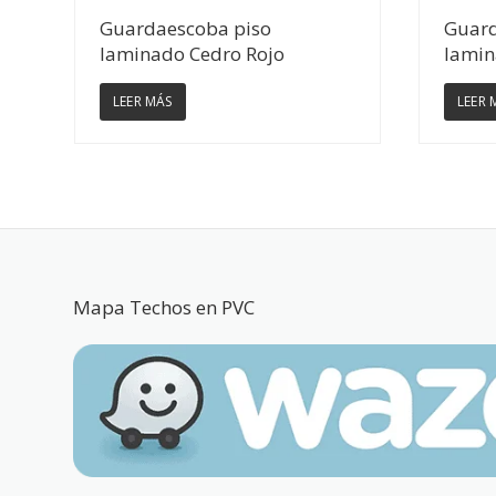
Ver Detalles
Guardaescoba piso
Guard
laminado Cedro Rojo
lamin
LEER MÁS
LEER 
Mapa Techos en PVC