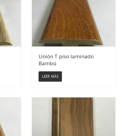
Ver Detalles
Unión T piso laminado
Bambú
LEER MÁS