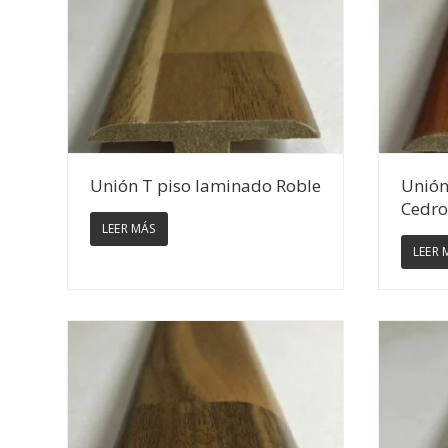
Ver Detalles
Unión T piso laminado Roble
Unión
Cedro
LEER MÁS
LEER 