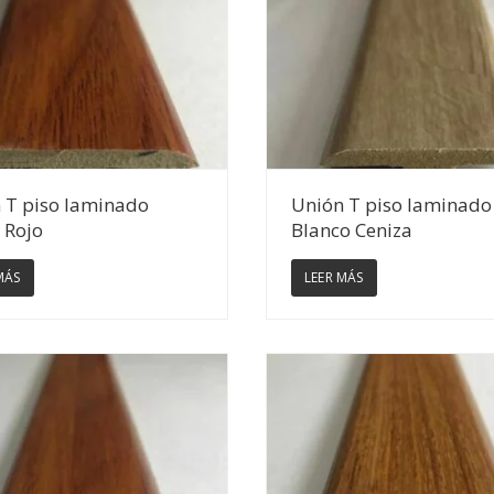
Ver Detalles
Ver Detalles
 T piso laminado
Unión T piso laminado
 Rojo
Blanco Ceniza
MÁS
LEER MÁS