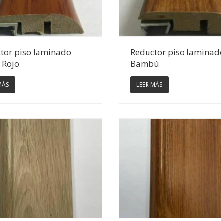
Ver Detalles
Ver Detalles
tor piso laminado
Reductor piso laminad
 Rojo
Bambú
MÁS
LEER MÁS