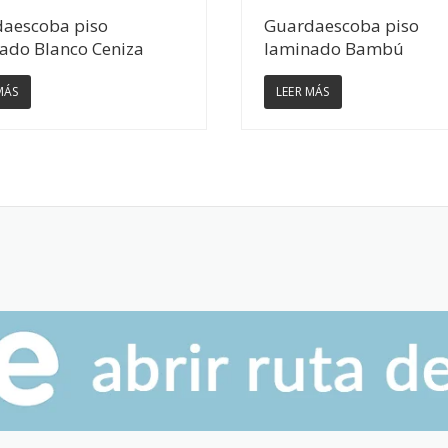
Ver Detalles
Ver Detalles
aescoba piso
Guardaescoba piso
ado Blanco Ceniza
laminado Bambú
MÁS
LEER MÁS