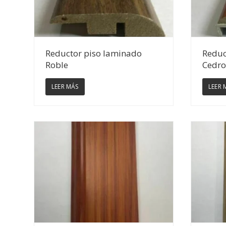
Ver Detalles
Reductor piso laminado
Reduc
Roble
Cedro
LEER MÁS
LEER 