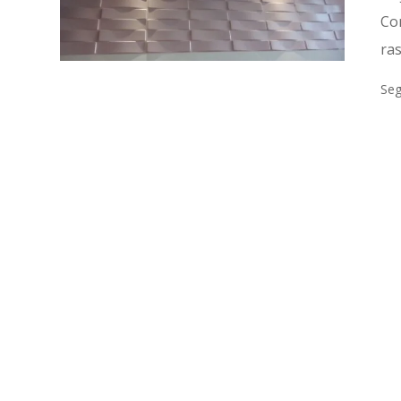
Con
ra
Seg