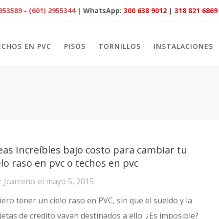
2953589
-
(601) 2955344
| WhatsApp:
300 638 9012
|
318 821 6869
ECHOS EN PVC
PISOS
TORNILLOS
INSTALACIONES
eas Increíbles bajo costo para cambiar tu
elo raso en pvc o techos en pvc
r
Jcarreno
el
mayo 5, 2015
ero tener un cielo raso en PVC, sin que el sueldo y la
jetas de credito vayan destinados a ello. ¿Es imposible?