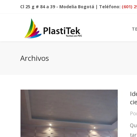
Cl 25 g # 84 a 39 - Modelia Bogotá | Teléfono:
(601) 
T
Archivos
Id
ci
Po
Qui
tar