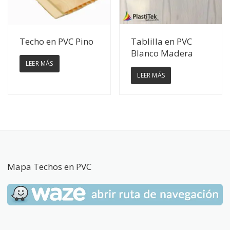
Ver Detalles
Ver Detalles
Techo en PVC Pino
Tablilla en PVC
Blanco Madera
LEER MÁS
LEER MÁS
Mapa Techos en PVC