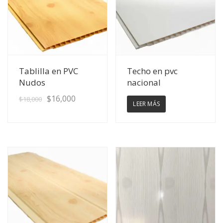
Ver Detalles
Ver Detalles
Tablilla en PVC
Techo en pvc
Nudos
nacional
$
16,000
$
18,000
LEER MÁS