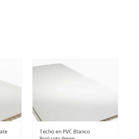
Ver Detalles
ate
Techo en PVC Blanco
Brillante 9mm