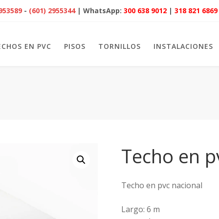
2953589
-
(601) 2955344
| WhatsApp:
300 638 9012
|
318 821 6869
ECHOS EN PVC
PISOS
TORNILLOS
INSTALACIONES
Techo en p
Techo en pvc nacional
Largo: 6 m