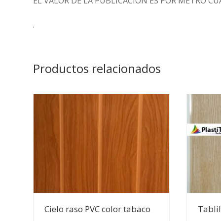
EL VALOR DE LA PUBLICACIÓN ES POR METRO C
.
Productos relacionados
Ver Detalles
Cielo raso PVC color tabaco
Tabli