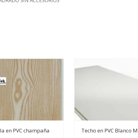
UADRADO SIN ACCESORIOS
Ver Detalles
Ver Detalles
lla en PVC champaña
Techo en PVC Blanco M