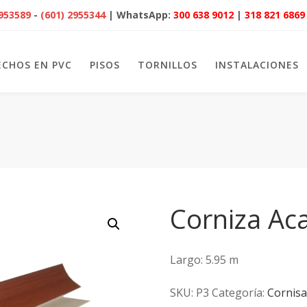
2953589
-
(601) 2955344
| WhatsApp:
300 638 9012
|
318 821 6869
ECHOS EN PVC
PISOS
TORNILLOS
INSTALACIONES
Corniza Ac
Largo: 5.95 m
SKU:
P3
Categoría:
Cornisa