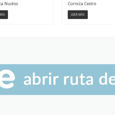
Ver Detalles
Ver Detalles
za Nudos
Corniza Cedro
MÁS
LEER MÁS