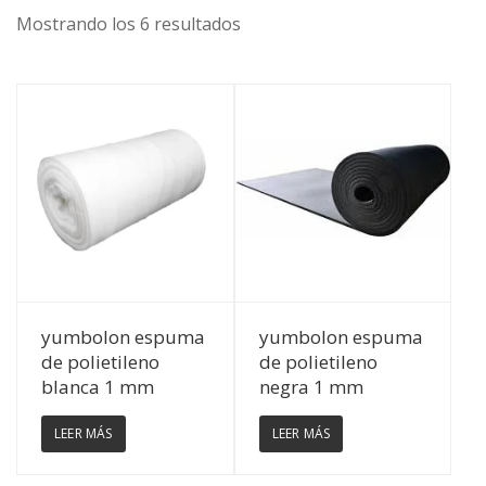
Mostrando los 6 resultados
Ver Detalles
Ver Detalles
yumbolon espuma
yumbolon espuma
de polietileno
de polietileno
blanca 1 mm
negra 1 mm
LEER MÁS
LEER MÁS