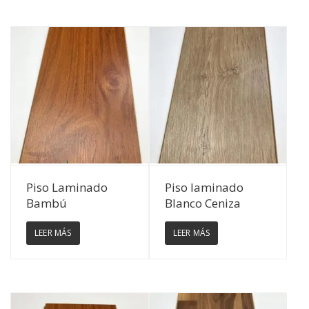
Ver Detalles
Ver Detalles
Piso Laminado
Piso laminado
Bambú
Blanco Ceniza
LEER MÁS
LEER MÁS