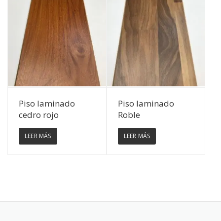
Ver Detalles
Ver Detalles
Piso laminado
Piso laminado
cedro rojo
Roble
LEER MÁS
LEER MÁS