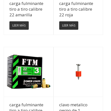
Ver Detalles
Ver Detalles
carga fulminante
carga fulminante
tiro a tiro calibre
tiro a tiro calibre
22 amarilla
22 roja
LEER MÁS
LEER MÁS
Ver Detalles
Ver Detalles
carga fulminante
clavo metalico
tiro a tiro calibre
perno de 1