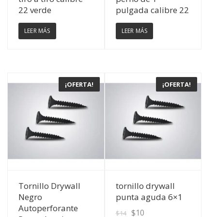
22 verde
pulgada calibre 22
LEER MÁS
LEER MÁS
¡OFERTA!
¡OFERTA!
Ver Detalles
Ver Detalles
Tornillo Drywall
tornillo drywall
Negro
punta aguda 6×1
Autoperforante
$
10
$
14