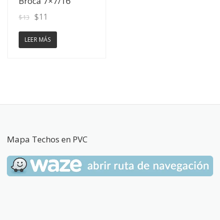
Broca 7×7/16
$
11
$
13
LEER MÁS
Mapa Techos en PVC