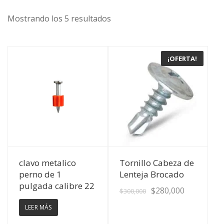
Mostrando los 5 resultados
¡OFERTA!
Ver Detalles
Ver Detalles
clavo metalico
Tornillo Cabeza de
perno de 1
Lenteja Brocado
pulgada calibre 22
$
280,000
$
300,000
LEER MÁS