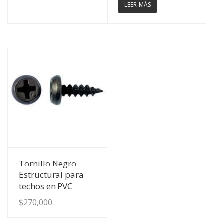
LEER MÁS
Ver Detalles
Tornillo Negro
Estructural para
techos en PVC
$
270,000