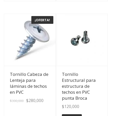
¡OFERTA!
Ver Detalles
Ver Detalles
Tornillo Cabeza de
Tornillo
Lenteja para
Estructural para
láminas de techos
estructura de
en PVC
techos en PVC
punta Broca
$
280,000
$
300,000
$
120,000