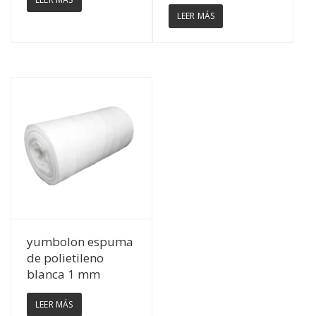
LEER MÁS
Ver Detalles
yumbolon espuma
de polietileno
blanca 1 mm
LEER MÁS