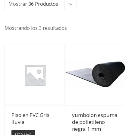
Mostrar
36 Productos
Mostrando los 3 resultados
Ver Detalles
Ver Detalles
Piso en PVC Gris
yumbolon espuma
lluvia
de polietileno
negra 1 mm
LEER MÁS