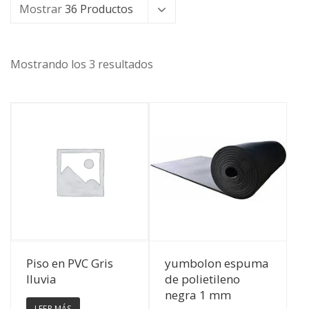
Mostrar
36 Productos
Mostrando los 3 resultados
Ver Detalles
Ver Detalles
Piso en PVC Gris
yumbolon espuma
lluvia
de polietileno
negra 1 mm
LEER MÁS