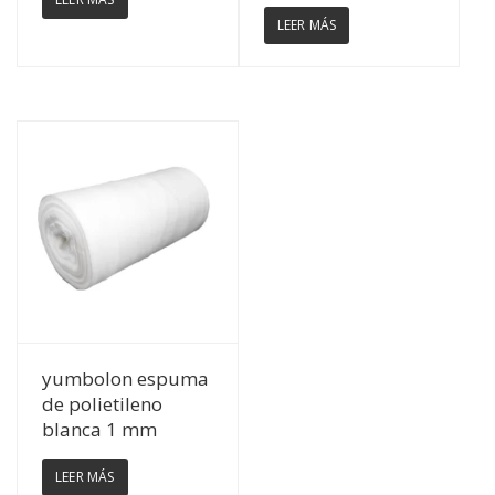
LEER MÁS
Ver Detalles
yumbolon espuma
de polietileno
blanca 1 mm
LEER MÁS