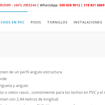
2953589
-
(601) 2955344
| WhatsApp:
300 638 9012
|
318 821 6869
ECHOS EN PVC
PISOS
TORNILLOS
INSTALACIONES
onen de un perfil angulo estructura
orde.
igueta y angulo.
nos o cielos rasos , comúnmente para los techos en PVC y el 
ntan con 2,44 metros de longitud.