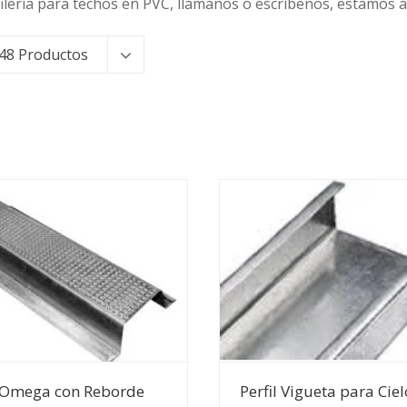
ería para techos en PVC, llámanos o escríbenos, estamos a 
48 Productos
Ver Detalles
Ver Detalles
l Omega con Reborde
Perfil Vigueta para Ciel