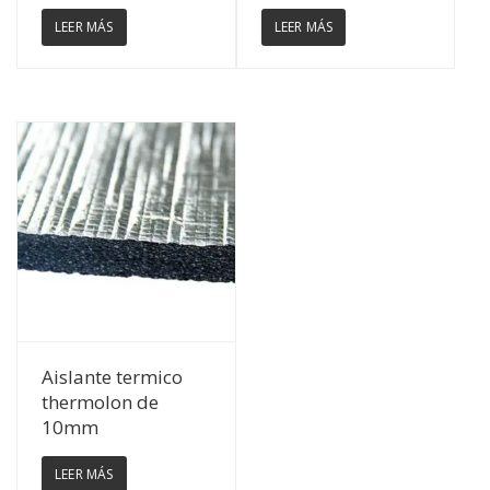
LEER MÁS
LEER MÁS
Ver Detalles
Aislante termico
thermolon de
10mm
LEER MÁS