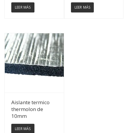
LEER MÁS
LEER MÁS
Ver Detalles
Aislante termico
thermolon de
10mm
LEER MÁS