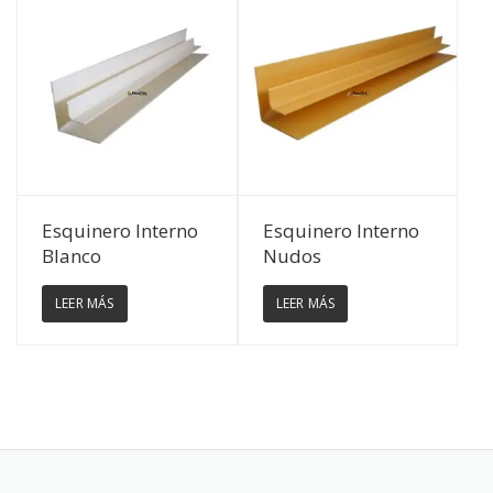
Ver Detalles
Ver Detalles
Esquinero Interno
Esquinero Interno
Blanco
Nudos
LEER MÁS
LEER MÁS