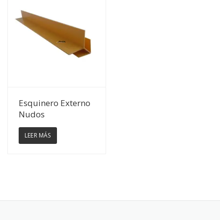
Ver Detalles
Esquinero Externo
Nudos
LEER MÁS