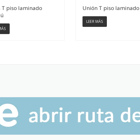
Ver Detalles
Ver Detalles
 T piso laminado
Unión T piso laminado
bú
LEER MÁS
MÁS