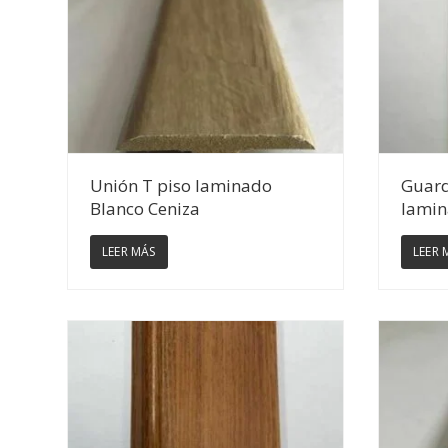
Ver Detalles
Unión T piso laminado
Guard
Blanco Ceniza
lamin
LEER MÁS
LEER 