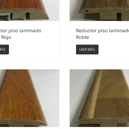
Ver Detalles
Ver Detalles
tor piso laminado
Reductor piso laminad
 Rojo
Roble
MÁS
LEER MÁS