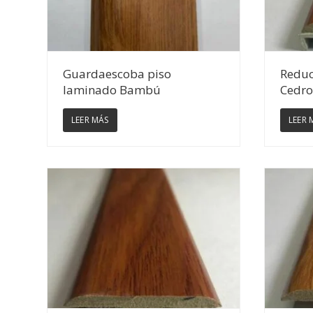
Ver Detalles
Guardaescoba piso
Reduc
laminado Bambú
Cedro
LEER MÁS
LEER 