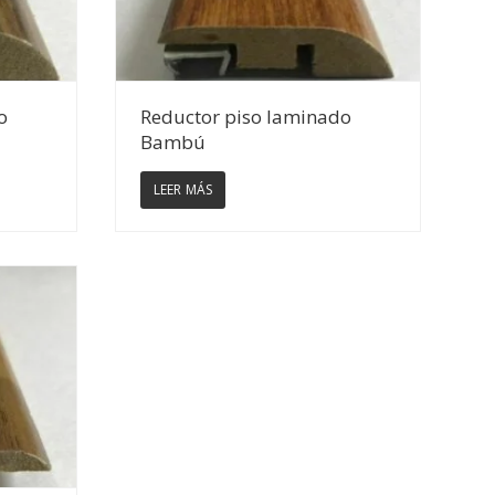
Ver Detalles
o
Reductor piso laminado
Bambú
LEER MÁS