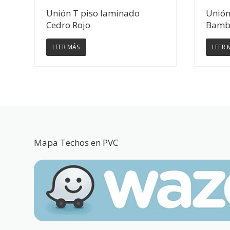
Ver Detalles
Unión T piso laminado
Unión
Cedro Rojo
Bam
LEER MÁS
LEER 
Mapa Techos en PVC