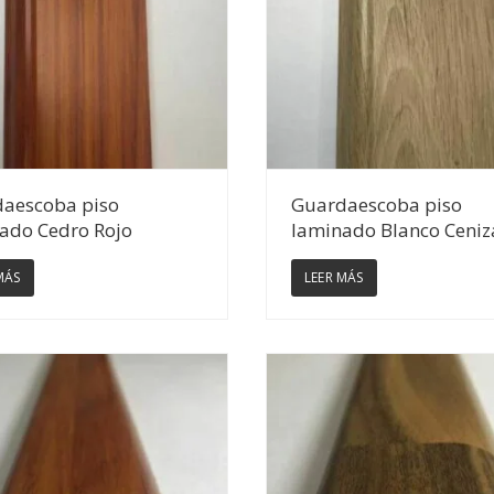
Ver Detalles
Ver Detalles
aescoba piso
Guardaescoba piso
ado Cedro Rojo
laminado Blanco Ceniz
MÁS
LEER MÁS