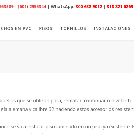
2953589
-
(601) 2955344
| WhatsApp:
300 638 9012
|
318 821 6869
ECHOS EN PVC
PISOS
TORNILLOS
INSTALACIONES
quellos que se utilizan para, rematar, continuar o nivelar t
ía alemana y calibre 32 haciendo estos accesorios resistent
ando se va a instalar piso laminado en un piso ya existente.