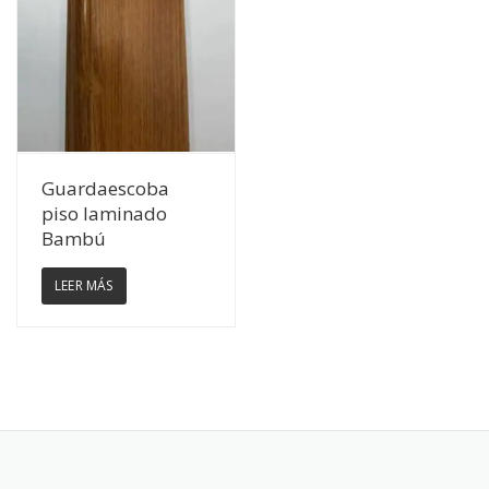
Ver Detalles
Guardaescoba
piso laminado
Bambú
LEER MÁS