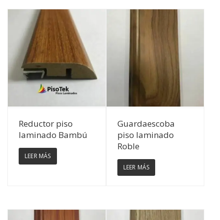
Ver Detalles
Ver Detalles
Reductor piso
Guardaescoba
laminado Bambú
piso laminado
Roble
LEER MÁS
LEER MÁS